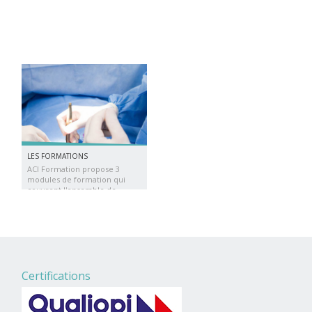
LES FORMATIONS
ACI Formation propose 3
modules de formation qui
couvrent l'ensemble de
l'implantologie dans un
cabinet dentaire omni-
pratique.
Certifications